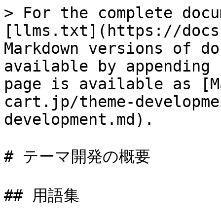
> For the complete docu
[llms.txt](https://docs
Markdown versions of do
available by appending 
page is available as [M
cart.jp/theme-developme
development.md).

# テーマ開発の概要

## 用語集
