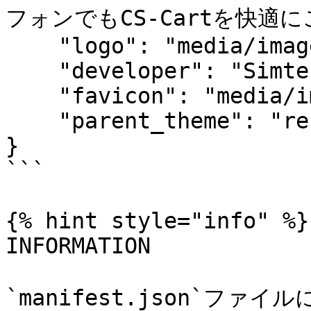
フォンでもCS-Cartを快適に
    "logo": "media/images/cart.png",

    "developer": "Simtech",

    "favicon": "media/images/icons/favicon.ico",

    "parent_theme": "responsive"

}

```

{% hint style="info" %}

INFORMATION

`manifest.json`ファイ