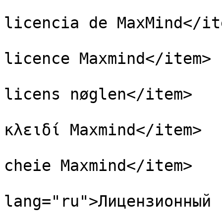
                        <item lang="es">Clave d
licencia de MaxMind</ite
                        <item lang="fr">Clé d
licence Maxmind</item>

                        <item lang="da">Maxmin
licens nøglen</item>

                        <item lang="el">Αριθμό
κλειδί Maxmind</item>

                        <item lang="ro">Licienț
cheie Maxmind</item>

                        <ite
lang="ru">Лицензионный 
                        <item lang="sl">Maxmin