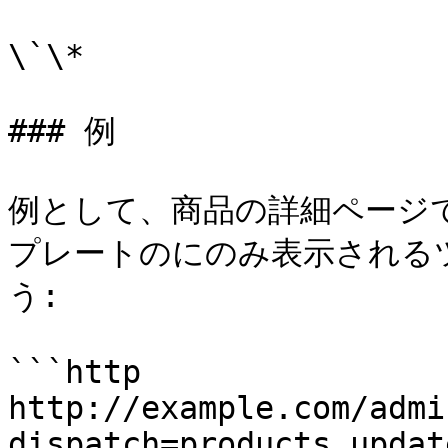
\`\*

### 例

例として、商品の詳細ページで
プレートのにのみ表示される
う:

```http

http://example.com/admi
dispatch=products.updat