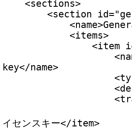
    <sections>

        <section id="general">

            <name>General</name>

            <items>

                <item id="anti_fraud_key">

                    <name>Maxmind license 
key</name>

                    <type>input</type>

                    <default_value/>

                    <translations>

                        <item lang="ja">MaxMind
イセンスキー</item>
