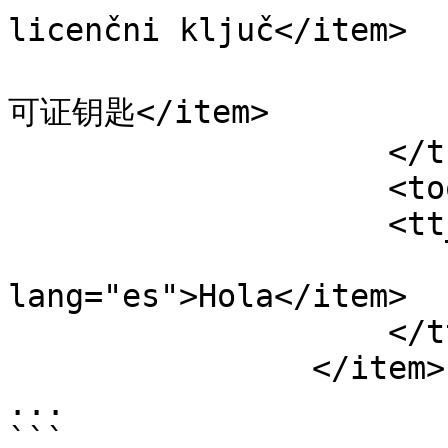
licenčni ključ</item>

                        <item lang="zh">Maxmind
可证钥匙</item>

                    </translations>

                    <tooltip>Hello</tooltip>

                    <tt_translations>

                        <ite
lang="es">Hola</item>

                    </tt_translations>

                </item>

...
