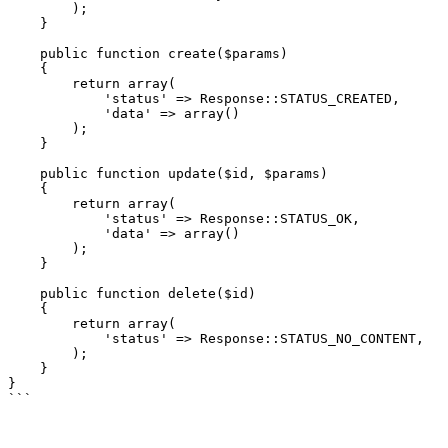
        );

    }

    public function create($params)

    {

        return array(

            'status' => Response::STATUS_CREATED,

            'data' => array()

        );

    }

    public function update($id, $params)

    {

        return array(

            'status' => Response::STATUS_OK,

            'data' => array()

        );

    }

    public function delete($id)

    {

        return array(

            'status' => Response::STATUS_NO_CONTENT,

        );

    }

}
