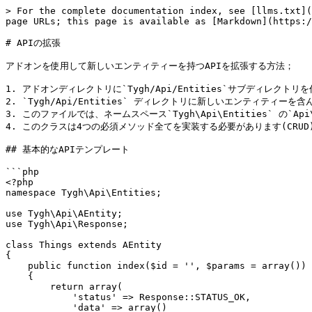
> For the complete documentation index, see [llms.txt](
page URLs; this page is available as [Markdown](https:/
# APIの拡張

アドオンを使用して新しいエンティティーを持つAPIを拡張する方法；

1. アドオンディレクトリに`Tygh/Api/Entities`サブディレクトリを
2. `Tygh/Api/Entities` ディレクトリに新しいエンティティーを含ん
3. このファイルでは、ネームスペース`Tygh\Api\Entities` の`
4. このクラスは4つの必須メソッド全てを実装する必要があります(CRUD)
## 基本的なAPIテンプレート

```php

<?php

namespace Tygh\Api\Entities;

use Tygh\Api\AEntity;

use Tygh\Api\Response;

class Things extends AEntity

{

    public function index($id = '', $params = array())

    {

        return array(

            'status' => Response::STATUS_OK,

            'data' => array()
