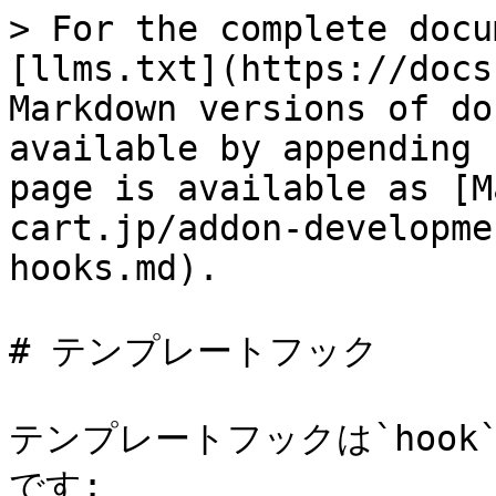
> For the complete docu
[llms.txt](https://docs
Markdown versions of do
available by appending 
page is available as [M
cart.jp/addon-developme
hooks.md).

# テンプレートフック

テンプレートフックは`hoo
です:
