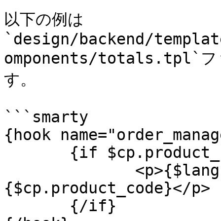
以下の例は
`design/backend/templat
omponents/totals.
す。

```smarty

{hook name="order_manag
       {if $cp.product_code}

              <p>{$lang.sku}:&nbsp;
{$cp.product_code}</p>

       {/if}
