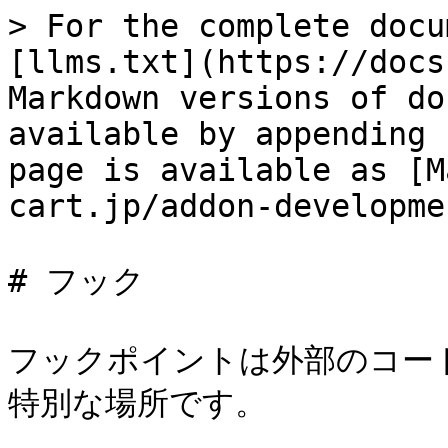
> For the complete docu
[llms.txt](https://docs
Markdown versions of do
available by appending 
page is available as [M
cart.jp/addon-developme
# フック

フックポイントは外部のコー
特別な場所です。
